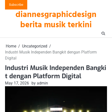
Skip
Subscribe
to
diannesgraphicdesign
content
berita musik terkini
Home
Uncategorized
Industri Musik Independen Bangkit dengan Platform
Digital
Industri Musik Independen Bangki
t dengan Platform Digital
May 17, 2026
by admin