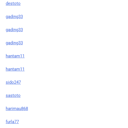
destoto
gading33
gading33
gading33
hantam11
hantam11
sido247
sastoto
harimau868
furla77