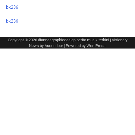
bk236
bk236
Copyright © 2026
diannesgraphicdesign berita musik terkini
| Visionary
News by
Ascendoor
| Powered by
WordPress
.