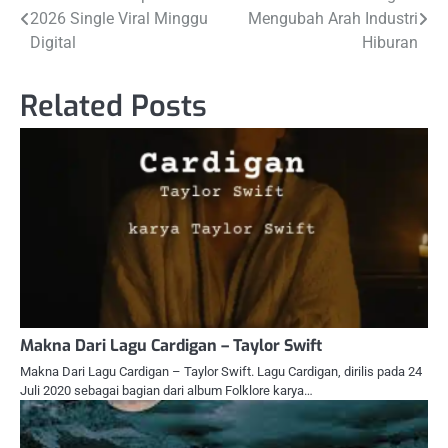
Post
2026 Single Viral Minggu
Mengubah Arah Industri
navigation
Digital
Hiburan
Related Posts
Makna Dari Lagu Cardigan – Taylor Swift
Makna Dari Lagu Cardigan – Taylor Swift. Lagu Cardigan, dirilis pada 24
Juli 2020 sebagai bagian dari album Folklore karya…