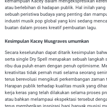
kemampuan Kacey dalam mengekspresikan kerentan
atau berlebihan di hadapan publik. Hal inilah yan
sebuah peristiwa budaya yang penting dan mamp
industri musik pop global yang kini sedang mencar
buatan dalam proses kreatif pembuatan lagu.
Kesimpulan Kacey Musgraves umumkan
Secara keseluruhan dapat ditarik kesimpulan b
serta single Dry Spell merupakan sebuah langkah 
ribu dua puluh enam dengan penuh optimisme. Mel
kreativitas tidak pernah mati selama seorang seni
terus berevolusi mengikuti perkembangan zaman ta
Harapan publik terhadap kualitas musik yang diha
kerja keras yang telah dilakukan selama proses
atau bahkan melampaui ekspektasi tersebut denga
terus memberikan inspirasi bagi banyak musisi mu