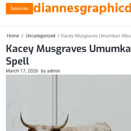
diannesgraphicde
Skip
Subscribe
to
content
Home
Uncategorized
Kacey Musgraves Umumkan Album 
Kacey Musgraves Umumkan
Spell
March 17, 2026
by admin