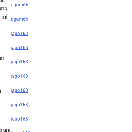
at
agam66
ung
ini
agam66
jago168
jago168
an
jago168
jago168
jago168
i
jago168
jago168
erani