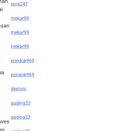
mah
raya247
ai
mekar99
asan
mekar99
mekar99
pondok969
ua
pondok969
destoto
gading33
gading33
aves
an