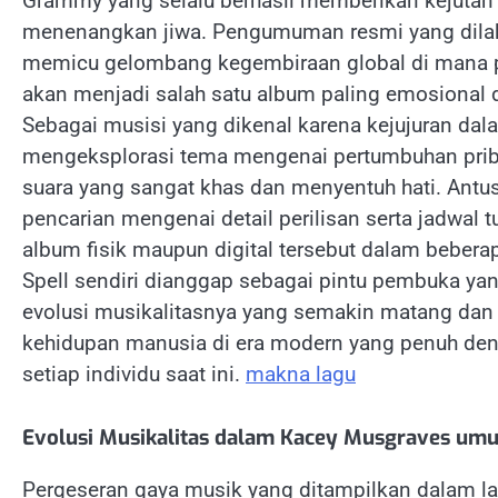
Grammy yang selalu berhasil memberikan kejutan m
menenangkan jiwa. Pengumuman resmi yang dilaku
memicu gelombang kegembiraan global di mana pa
akan menjadi salah satu album paling emosional d
Sebagai musisi yang dikenal karena kejujuran da
mengeksplorasi tema mengenai pertumbuhan priba
suara yang sangat khas dan menyentuh hati. Antus
pencarian mengenai detail perilisan serta jadwal
album fisik maupun digital tersebut dalam bebera
Spell sendiri dianggap sebagai pintu pembuka 
evolusi musikalitasnya yang semakin matang dan
kehidupan manusia di era modern yang penuh de
setiap individu saat ini.
makna lagu
Evolusi Musikalitas dalam Kacey Musgraves u
Pergeseran gaya musik yang ditampilkan dalam la