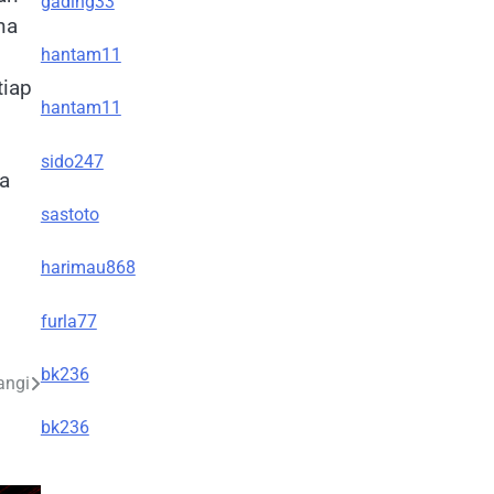
gading33
na
hantam11
tiap
hantam11
sido247
a
sastoto
harimau868
furla77
bk236
angi
bk236