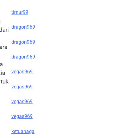
timur99
t
dragon969
dari
dragon969
ara
dragon969
da
vegas969
ia
ntuk
vegas969
vegas969
vegas969
ketuanaga