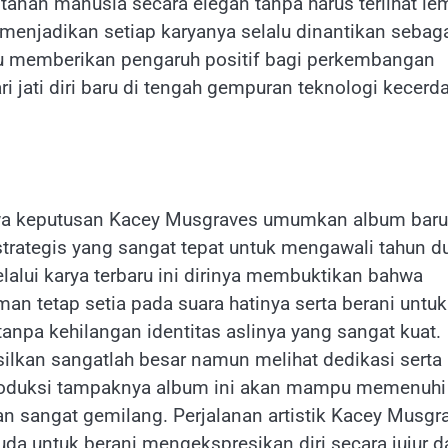
an manusia secara elegan tanpa harus terlihat le
g menjadikan setiap karyanya selalu dinantikan sebag
u memberikan pengaruh positif bagi perkembangan
i jati diri baru di tengah gempuran teknologi kecerd
ahwa keputusan Kacey Musgraves umumkan album baru
strategis yang sangat tepat untuk mengawali tahun d
alui karya terbaru ini dirinya membuktikan bahwa
man tetap setia pada suara hatinya serta berani untuk
npa kehilangan identitas aslinya yang sangat kuat.
silkan sangatlah besar namun melihat dedikasi serta
 produksi tampaknya album ini akan mampu memenuhi
n sangat gemilang. Perjalanan artistik Kacey Musgr
da untuk berani mengekspresikan diri secara jujur d