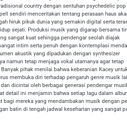
disional country dengan sentuhan psychedelic pop
 Spell sendiri menceritakan tentang perasaan haus ak
ah hiruk pikuk dunia yang semakin digital serta tera
dup sejati. Produksi musik yang digarap bersama ti
ng sangat kuat sehingga pendengar seolah diajak
 sangat intim serta penuh dengan kontemplasi mend
rumen akustik yang dipadukan dengan synthesizer
ya namun tetap menjaga vokal utamanya agar tetap
u. Banyak pihak menilai bahwa keberanian Kacey untu
erus membuka diri terhadap pengaruh genre musik la
 dan dicintai oleh berbagai generasi pendengar musi
gat detail ini menjamin bahwa setiap lagu dalam alb
 kuat bagi mereka yang mendambakan musik dengan p
n batin di tengah jadwal keseharian yang sangat p