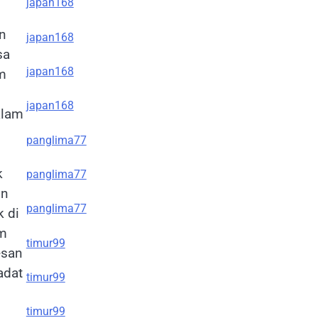
japan168
an
japan168
sa
japan168
m
japan168
alam
panglima77
k
panglima77
in
panglima77
k di
um
timur99
esan
adat
timur99
timur99