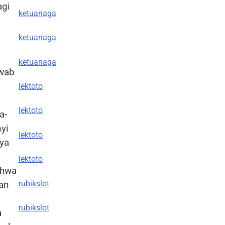
agi
ketuanaga
ketuanaga
ketuanaga
awab
lektoto
lektoto
a-
yi
lektoto
ya
lektoto
ahwa
rubikslot
an
rubikslot
a