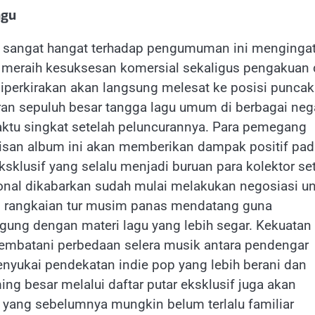
agu
g sangat hangat terhadap pengumuman ini menginga
l meraih kesuksesan komersial sekaligus pengakuan 
 diperkirakan akan langsung melesat ke posisi puncak
ran sepuluh besar tangga lagu umum di berbagai neg
aktu singkat setelah peluncurannya. Para pemegang
ilisan album ini akan memberikan dampak positif pa
ksklusif yang selalu menjadi buruan para kolektor set
sional dikabarkan sudah mulai melakukan negosiasi u
 rangkaian tur musim panas mendatang guna
ung dengan materi lagu yang lebih segar. Kekuatan
embatani perbedaan selera musik antara pendengar
nyukai pendekatan indie pop yang lebih berani dan
ng besar melalui daftar putar eksklusif juga akan
yang sebelumnya mungkin belum terlalu familiar