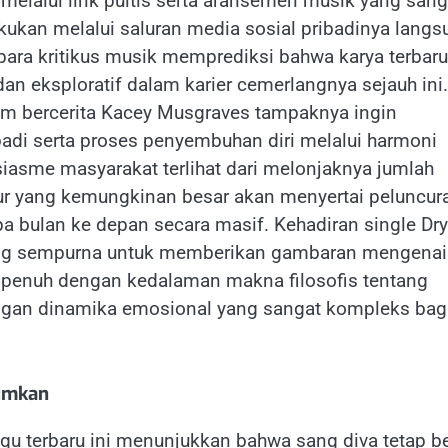
elalui lirik puitis serta aransemen musik yang sang
kan melalui saluran media sosial pribadinya langs
ra kritikus musik memprediksi bahwa karya terbaru 
an eksploratif dalam karier cemerlangnya sejauh ini.
lam bercerita Kacey Musgraves tampaknya ingin
di serta proses penyembuhan diri melalui harmoni
iasme masyarakat terlihat dari melonjaknya jumlah
 tur yang kemungkinan besar akan menyertai peluncur
pa bulan ke depan secara masif. Kehadiran single Dry
yang sempurna untuk memberikan gambaran mengenai
 penuh dengan kedalaman makna filosofis tentang
ngan dinamika emosional yang sangat kompleks bag
mumkan
gu terbaru ini menunjukkan bahwa sang diva tetap b