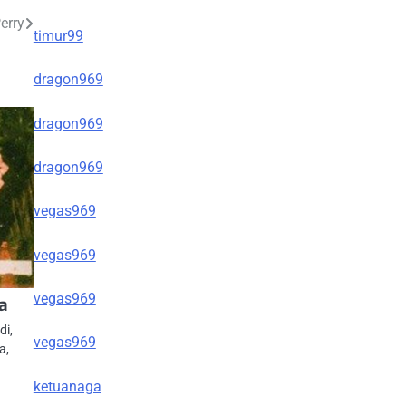
erry
timur99
dragon969
dragon969
dragon969
vegas969
vegas969
vegas969
a
di,
vegas969
a,
ketuanaga