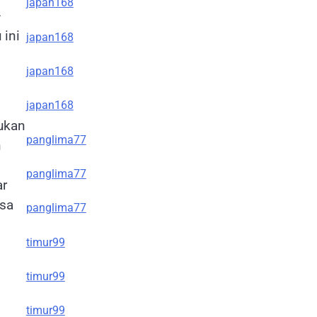
japan168
—
 ini
japan168
japan168
japan168
ukan
panglima77
n
panglima77
ar
isa
panglima77
timur99
timur99
timur99