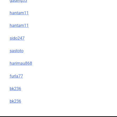
gading33
hantam11
hantam11
sido247
sastoto
harimau868
furla77
bk236
bk236