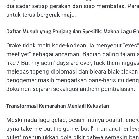
dia sadar setiap gerakan dan siap membalas. Para
untuk terus bergerak maju.
Daftar Musuh yang Panjang dan Spesifik: Makna Lagu En
Drake tidak main kode-kodean. Ia menyebut “exes”, “
meet yet” sebagai ancaman. Bagian paling tajam ada 
like / But my actin’ days are over, fuck them nigg
melepas topeng diplomasi dan bicara blak-blakan
penggemar masih mengaitkan baris-baris itu dengan
dokumen sejarah sekaligus anthem pembalasan.
Transformasi Kemarahan Menjadi Kekuatan
Meski nada lagu gelap, pesan intinya positif: energ
tryna take me out the game, but I’m on another lev
quiet” menunjukkan pola pikir bahwa semakin ba