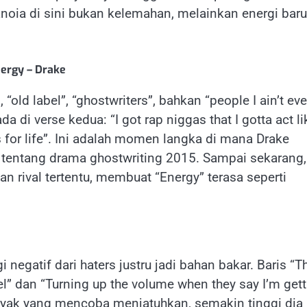
noia di sini bukan kelemahan, melainkan energi baru
ergy – Drake
old label”, “ghostwriters”, bahkan “people I ain’t ev
di verse kedua: “I got rap niggas that I gotta act lik
as for life”. Ini adalah momen langka di mana Drake
 tentang drama ghostwriting 2015. Sampai sekarang,
 rival tertentu, membuat “Energy” terasa seperti
i negatif dari haters justru jadi bahan bakar. Baris “T
el” dan “Turning up the volume when they say I’m get
nyak yang mencoba menjatuhkan, semakin tinggi dia