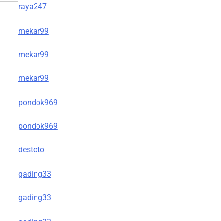
raya247
mekar99
mekar99
mekar99
pondok969
pondok969
destoto
gading33
gading33