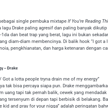
5 sebagai single pembuka mixtape
If You’re Reading Th
 lagu Drake paling agresif dan paling banyak dikutip
-1da dan beat trap yang berat, lagu ini bukan sekada
yang diam-diam membencinya. Di balik hook “I got a l
noia, pengkhianatan, dan harga ketenaran dengan ca
gy – Drake
/ Got a lotta people tryna drain me of my energy”
a tak bisa percaya siapa pun. Drake menggambark
m uang tapi tak pernah balik, cewek yang mendadak
ang tersenyum di depan tapi berbisik di belakang. Ba
he kid and pray for your nigga” adalah peringatan bah