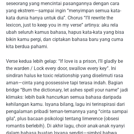
seseorang yang mencintai pasangannya dengan cara
yang ekstrem—sampai ingin “menyimpan semua kata-
kata dunia hanya untuk dia”. Chorus “I’ll rewrite the
lexicon, just to keep you in my verse” artinya: aku rela
ubah seluruh kamus bahasa, hapus kata-kata yang bisa
bikin kamu pergi, dan ciptakan bahasa baru yang cuma
kita berdua pahami.
Verse kedua lebih gelap: “If love is a prison, I’ll gladly be
the warden / Lock every door, swallow every key”. Ini
sindiran halus ke toxic relationship yang diselimuti rasa
aman—cinta yang possessive tapi terasa indah. Bagian
bridge “Burn the dictionary, let ashes spell your name” jadi
klimaks: lebih baik hancurkan semua bahasa daripada
kehilangan kamu. Isyana bilang, lagu ini terinspirasi dari
pengalaman pribadi teman-temannya yang “cinta sampai
gila”, plus bacaan psikologi tentang limerence (obsesi
romantis berlebih). Di akhir lagu, choir anak-anak nyanyi
dalam bahasa buatan Isyana sendiri—simbol bahwa