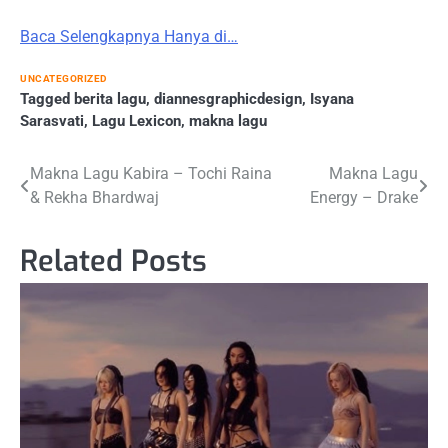
Baca Selengkapnya Hanya di…
UNCATEGORIZED
Tagged
berita lagu
,
diannesgraphicdesign
,
Isyana
Sarasvati
,
Lagu Lexicon
,
makna lagu
Post
Makna Lagu Kabira – Tochi Raina
Makna Lagu
& Rekha Bhardwaj
Energy – Drake
navigation
Related Posts