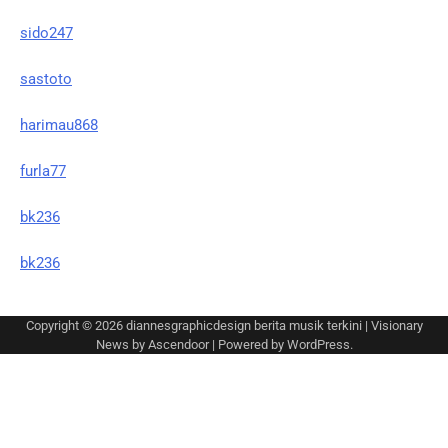
sido247
sastoto
harimau868
furla77
bk236
bk236
Copyright © 2026
diannesgraphicdesign berita musik terkini
| Visionary
News by
Ascendoor
| Powered by
WordPress
.