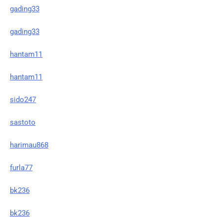
gading33
gading33
hantam11
hantam11
sido247
sastoto
harimau868
furla77
bk236
bk236