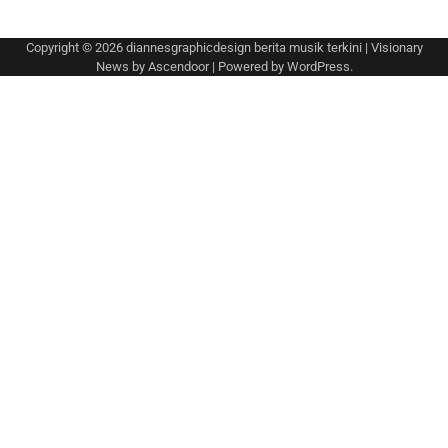
Copyright © 2026
diannesgraphicdesign berita musik terkini
| Visionary
News by
Ascendoor
| Powered by
WordPress
.