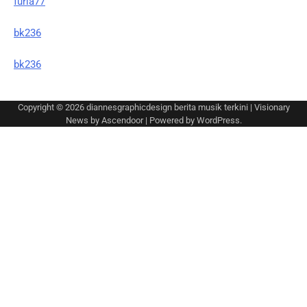
furla77
bk236
bk236
Copyright © 2026
diannesgraphicdesign berita musik terkini
| Visionary
News by
Ascendoor
| Powered by
WordPress
.