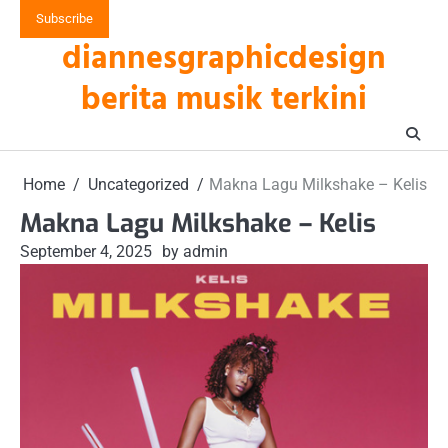
Skip
Subscribe
to
diannesgraphicdesign
content
berita musik terkini
Home
Uncategorized
Makna Lagu Milkshake – Kelis
Makna Lagu Milkshake – Kelis
September 4, 2025
by admin