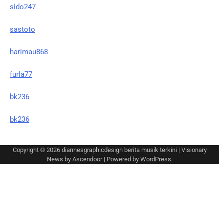
sido247
sastoto
harimau868
furla77
bk236
bk236
Copyright © 2026
diannesgraphicdesign berita musik terkini
| Visionary
News by
Ascendoor
| Powered by
WordPress
.