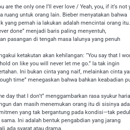
 are the only one I’ll ever love / Yeah, you, if it’s not 
ada ruang untuk orang lain. Bieber menyatakan bahwa
ik yang pernah ia lakukan adalah mencintai orang itu.
e ever done” menjadi baris paling menyentuh,
ran pasangan di tengah masa lalunya yang penuh
gakui ketakutan akan kehilangan: “You say that I won
hold on like you will never let me go.” Ia tak ingin
ahan. Ini bukan cinta yang naif, melainkan cinta y
 enough time” menegaskan bahwa bahkan keabadian p
r the day that I don’t” menggambarkan rasa syukur hari
gun dan masih menemukan orang itu di sisinya ada
i komitmen yang tak bergantung pada kondisi—tak pedul
g sama. Ini adalah bentuk pengabdian yang jarang
li ada syarat atau drama.