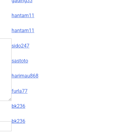
gading33
hantam11
hantam11
sido247
sastoto
harimau868
furla77
bk236
bk236