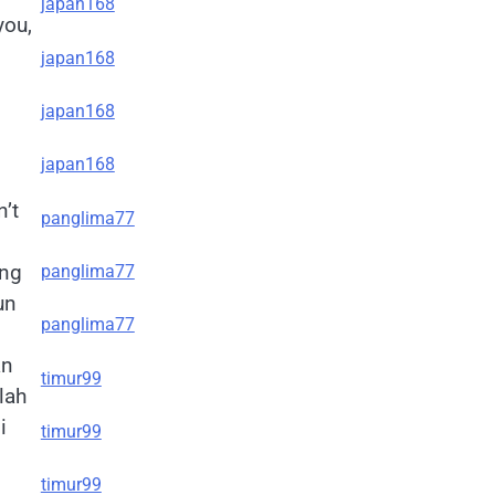
japan168
you,
japan168
japan168
japan168
’t
panglima77
ang
panglima77
un
panglima77
an
timur99
lah
i
timur99
timur99