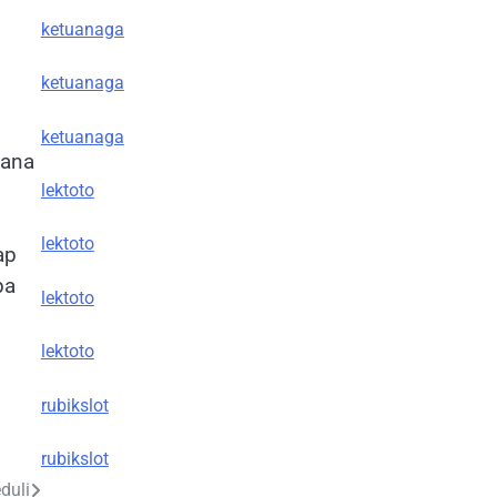
ketuanaga
ketuanaga
ketuanaga
hana
lektoto
lektoto
ap
pa
lektoto
lektoto
rubikslot
rubikslot
duli