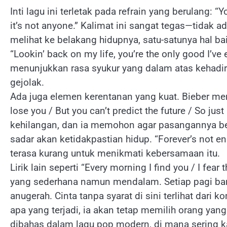
Inti lagu ini terletak pada refrain yang berulang: “You
it’s not anyone.” Kalimat ini sangat tegas—tidak 
melihat ke belakang hidupnya, satu-satunya hal ba
“Lookin’ back on my life, you’re the only good I’v
menunjukkan rasa syukur yang dalam atas kehadi
gejolak.
Ada juga elemen kerentanan yang kuat. Bieber men
lose you / But you can’t predict the future / So just 
kehilangan, dan ia memohon agar pasangannya bert
sadar akan ketidakpastian hidup. “Forever’s not
terasa kurang untuk menikmati kebersamaan itu.
Lirik lain seperti “Every morning I find you / I fea
yang sederhana namun mendalam. Setiap pagi ban
anugerah. Cinta tanpa syarat di sini terlihat dar
apa yang terjadi, ia akan tetap memilih orang yan
dibahas dalam lagu pop modern, di mana sering ka