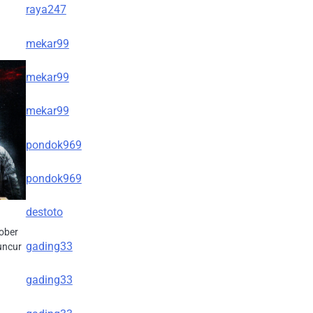
raya247
mekar99
mekar99
mekar99
pondok969
pondok969
destoto
ober
gading33
uncur
gading33