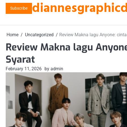
diannesgraphicde
Skip
Subscribe
to
content
Home
Uncategorized
Review Makna lagu Anyone: cint
Review Makna lagu Anyone
Syarat
February 11, 2026
by admin