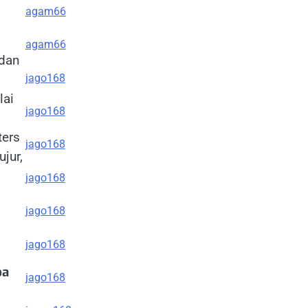
agam66
agam66
 dan
jago168
lai
jago168
ters
jago168
jur,
jago168
jago168
jago168
pa
jago168