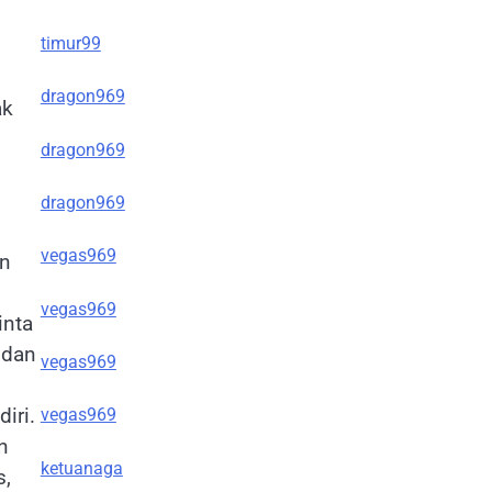
timur99
dragon969
ak
dragon969
dragon969
vegas969
an
vegas969
inta
 dan
vegas969
iri.
vegas969
n
ketuanaga
s,