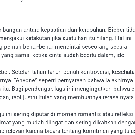
bangan antara kepastian dan kerapuhan. Bieber tid
ngakui ketakutan jika suatu hari itu hilang. Hal ini
ng pernah benar-benar mencintai seseorang secara
ang sama: ketika cinta sudah begitu dalam, ide
ber. Setelah tahun-tahun penuh kontroversi, kesehat
rnya. “Anyone” seperti pernyataan bahwa ia akhirnya
tu. Bagi pendengar, lagu ini mengingatkan bahwa c
ngan, tapi justru itulah yang membuatnya terasa nyata
u ini sering diputar di momen romantis atau refleksi d
 kalimat yang mudah diingat dan sering dikaitkan denga
p relevan karena bicara tentang komitmen yang tulu