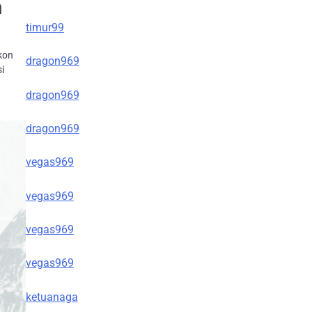
n
timur99
ikon
dragon969
i
dragon969
dragon969
vegas969
vegas969
vegas969
vegas969
ketuanaga