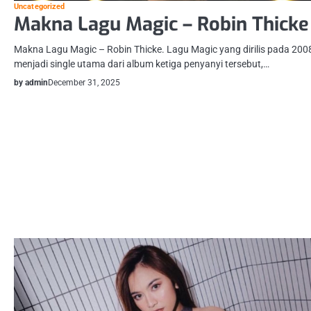
Uncategorized
Makna Lagu Magic – Robin Thicke
Makna Lagu Magic – Robin Thicke. Lagu Magic yang dirilis pada 200
menjadi single utama dari album ketiga penyanyi tersebut,…
by admin
December 31, 2025