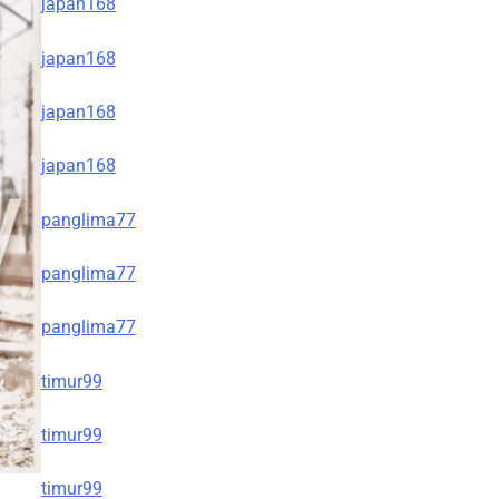
japan168
japan168
japan168
japan168
panglima77
panglima77
panglima77
timur99
timur99
timur99