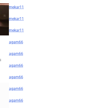
mekar11
mekar11
mekar11
agam66
agam66
i
agam66
agam66
agam66
agam66