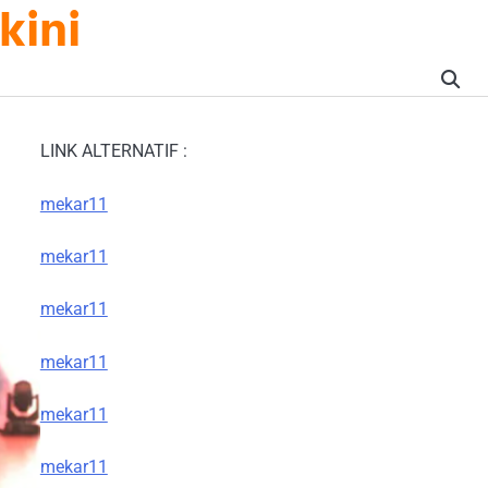
kini
LINK ALTERNATIF :
mekar11
mekar11
mekar11
mekar11
mekar11
mekar11