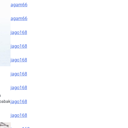
agam66
agam66
jago168
jago168
jago168
jago168
jago168
h
jago168
 babak
jago168