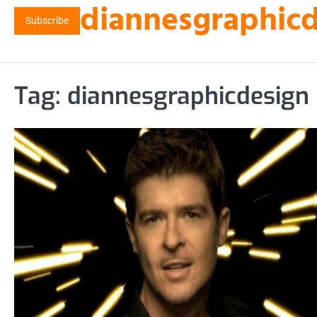
diannesgraphicde
Skip
Subscribe
to
content
Tag:
diannesgraphicdesign