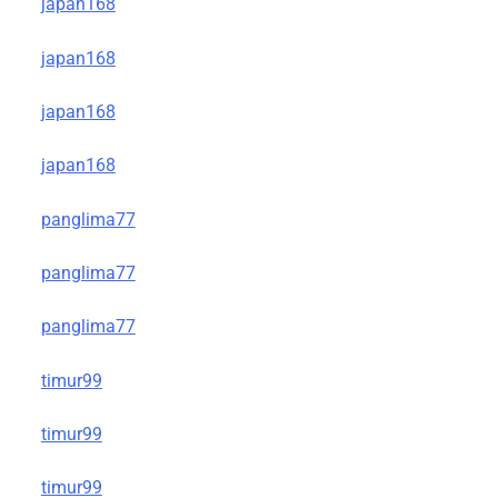
japan168
japan168
japan168
japan168
panglima77
panglima77
panglima77
timur99
timur99
timur99