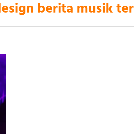
sign berita musik ter