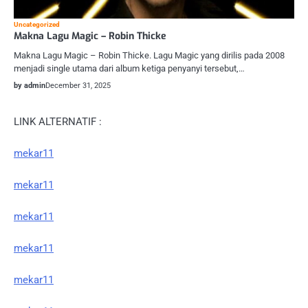
Uncategorized
Makna Lagu Magic – Robin Thicke
Makna Lagu Magic – Robin Thicke. Lagu Magic yang dirilis pada 2008
menjadi single utama dari album ketiga penyanyi tersebut,…
by admin
December 31, 2025
LINK ALTERNATIF :
mekar11
mekar11
mekar11
mekar11
mekar11