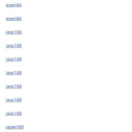
agam66
agam66
jago168
jago168
jago168
jago168
jago168
jago168
jago168
japan168