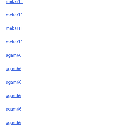
mekar11
mekar11
mekar11
mekar11
agam66
agam66
agam66
agam66
agam66
agam66