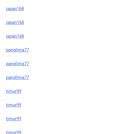
japan168
japan168
japan168
panglima77
panglima77
panglima77
timur99
timur99
timur99
timur99