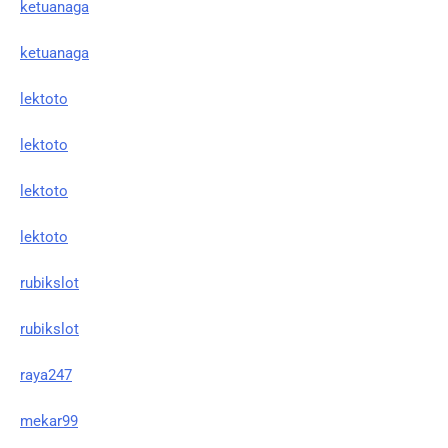
ketuanaga
ketuanaga
lektoto
lektoto
lektoto
lektoto
rubikslot
rubikslot
raya247
mekar99