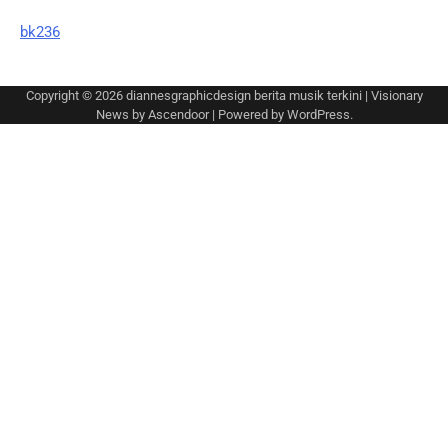
bk236
Copyright © 2026
diannesgraphicdesign berita musik terkini
| Visionary
News by
Ascendoor
| Powered by
WordPress
.