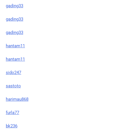
gading33
gading33
gading33
hantam11
hantam11
sido247
sastoto
harimau868
furla77
bk236