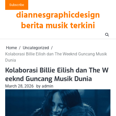
Skip
Subscribe
to
diannesgraphicdesign
content
berita musik terkini
Home
Uncategorized
Kolaborasi Billie Eilish dan The Weeknd Guncang Musik
Dunia
Kolaborasi Billie Eilish dan The W
eeknd Guncang Musik Dunia
March 28, 2026
by admin