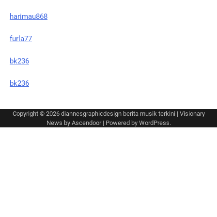
harimau868
furla77
bk236
bk236
Copyright © 2026
diannesgraphicdesign berita musik terkini
| Visionary
News by
Ascendoor
| Powered by
WordPress
.