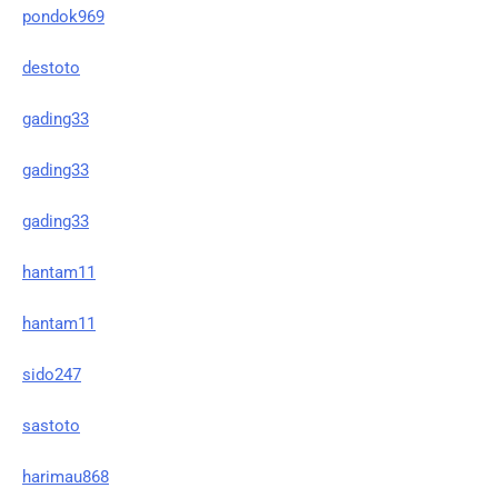
pondok969
destoto
gading33
gading33
gading33
hantam11
hantam11
sido247
sastoto
harimau868