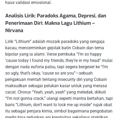
haus validasi emosional.
Analisis Lirik: Paradoks Agama, Depresi, dan
Penerimaan Diri: Makna Lagu Lithium –
Nirvana
Lirik “Lithium” adalah mozaik paradoks yang sengaja
kacau, mencerminkan gejolak batin Cobain dan tema
bipolar yang ia alami. Verse pembuka “I’m so happy
’cause today I found my friends, they’re in my head” mulai
dengan nada euforia palsu, tapi segera bergeser ke “I’m
so ugly, that’s okay, ’cause so are you”—sebuah
pengakuan mentah tentang insecurity diri yang Cobain
maksudkan sebagai pelukan kasar untuk yang merasa
cacat. Chorus “Yeah, yeah, yeah” yang meledak, diikuti
“I’m not gonna crack,” ulangi seperti mantra bertahan, tapi
baris “Lithium, don’t want to lock me up inside” rujuk obat
itu sebagai penjara kimia, simbol bagaimana pengobatan
medis bisa redupkan api kreativitas sekaligus stabilkan