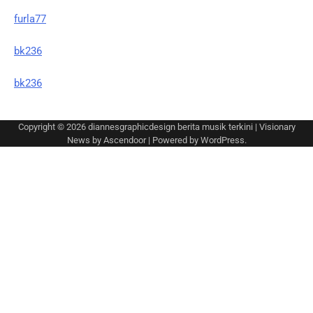
furla77
bk236
bk236
Copyright © 2026
diannesgraphicdesign berita musik terkini
| Visionary
News by
Ascendoor
| Powered by
WordPress
.