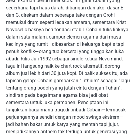
Sesi rekaman penuh intensitas: riff gitar Cobain yang
sederhana tapi haus darah, dibangun dari akor dasar E
dan G, direkam dalam beberapa take dengan Grohl
memukul drum seperti ledakan amarah, sementara Krist
Novoselic basnya beri fondasi stabil. Cobain tulis liriknya
dalam satu malam, campur elemen agama dari masa
kecilnya yang rumit—dibesarkan di keluarga baptis tapi
penuh konflik—orang tua bercerai yang tinggalkan luka
abadi. Rilis Juli 1992 sebagai single ketiga Nevermind,
lagu ini langsung naik ke chart rock alternatif, dorong
album jual lebih dari 30 juta kopi. Di balik sukses itu, ada
lapisan gelap: Cobain gambarkan “Lithium” sebagai “lagu
tentang orang bodoh yang jatuh cinta dengan Tuhan”,
sindiran pada bagaimana agama bisa jadi obat
sementara untuk luka permanen. Penciptaan ini
tunjukkan bagaimana tragedi pribadi Cobain—termasuk
perjuangannya sendiri dengan mood swings ekstrem—
jadi bahan bakar untuk karya yang mentah tapi jujur,
menjadikannya anthem tak terduga untuk generasi yang