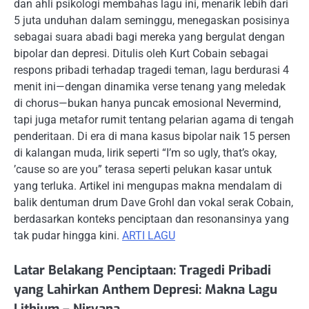
dan ahli psikologi membahas lagu ini, menarik lebih dari
5 juta unduhan dalam seminggu, menegaskan posisinya
sebagai suara abadi bagi mereka yang bergulat dengan
bipolar dan depresi. Ditulis oleh Kurt Cobain sebagai
respons pribadi terhadap tragedi teman, lagu berdurasi 4
menit ini—dengan dinamika verse tenang yang meledak
di chorus—bukan hanya puncak emosional Nevermind,
tapi juga metafor rumit tentang pelarian agama di tengah
penderitaan. Di era di mana kasus bipolar naik 15 persen
di kalangan muda, lirik seperti “I’m so ugly, that’s okay,
’cause so are you” terasa seperti pelukan kasar untuk
yang terluka. Artikel ini mengupas makna mendalam di
balik dentuman drum Dave Grohl dan vokal serak Cobain,
berdasarkan konteks penciptaan dan resonansinya yang
tak pudar hingga kini.
ARTI LAGU
Latar Belakang Penciptaan: Tragedi Pribadi
yang Lahirkan Anthem Depresi: Makna Lagu
Lithium – Nirvana