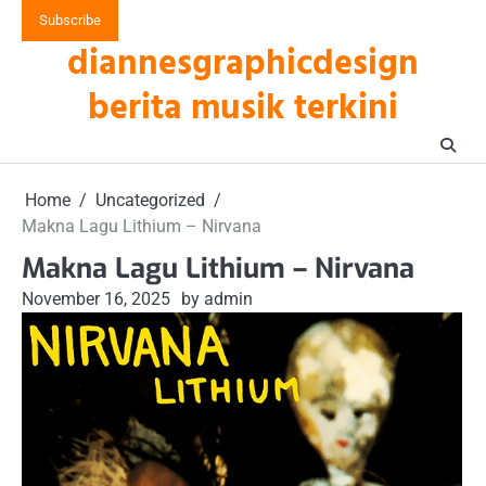
Skip
Subscribe
to
diannesgraphicdesign
content
berita musik terkini
Home
Uncategorized
Makna Lagu Lithium – Nirvana
Makna Lagu Lithium – Nirvana
November 16, 2025
by admin