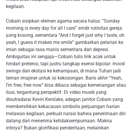
kegilaan.
Cobain sisipkan elemen agama secara halus: “Sunday
morning is every day for all I care” sindir rutinitas gereja
yang kosong, sementara “And I forget just why I taste, oh
yeah, I guess it makes me smile” gambarkan pelarian ke
iman sebagai rasa manis sementara dari depresi.
Ambiguitas ini sengaja—Cobain tulis lirik acak untuk
hindari pretensi, tapi justru tangkap esensi bipolar: mood
swings dari ekstasi ke kehampaan, di mana Tuhan jadi
teman imajiner untuk isi kekosongan. Baris akhir “Yeah,
I’m free, free now” bisa dibaca sebagai kemenangan atau
ilusi, tergantung perspektif. Di video musik yang
disutradarai Kevin Kerslake, adegan janitor Cobain yang
membersihkan kekacauan simbolis perjuangan harian
melawan kegilaan, perkuat narasi bahwa penerimaan diri
datang dari menerima ketidaksempurnaan. Makna
intinya? Bukan glorifikasi penderitaan, melainkan