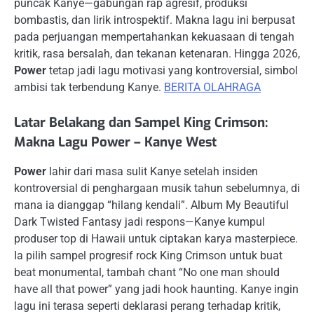
puncak Kanye—gabungan rap agresif, produksi
bombastis, dan lirik introspektif. Makna lagu ini berpusat
pada perjuangan mempertahankan kekuasaan di tengah
kritik, rasa bersalah, dan tekanan ketenaran. Hingga 2026,
Power
tetap jadi lagu motivasi yang kontroversial, simbol
ambisi tak terbendung Kanye.
BERITA OLAHRAGA
Latar Belakang dan Sampel King Crimson:
Makna Lagu Power – Kanye West
Power
lahir dari masa sulit Kanye setelah insiden
kontroversial di penghargaan musik tahun sebelumnya, di
mana ia dianggap “hilang kendali”. Album My Beautiful
Dark Twisted Fantasy jadi respons—Kanye kumpul
produser top di Hawaii untuk ciptakan karya masterpiece.
Ia pilih sampel progresif rock King Crimson untuk buat
beat monumental, tambah chant “No one man should
have all that power” yang jadi hook haunting. Kanye ingin
lagu ini terasa seperti deklarasi perang terhadap kritik,