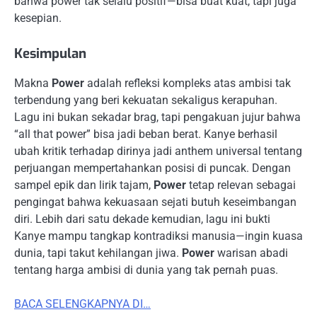
bahwa power tak selalu positif—bisa buat kuat, tapi juga
kesepian.
Kesimpulan
Makna
Power
adalah refleksi kompleks atas ambisi tak
terbendung yang beri kekuatan sekaligus kerapuhan.
Lagu ini bukan sekadar brag, tapi pengakuan jujur bahwa
“all that power” bisa jadi beban berat. Kanye berhasil
ubah kritik terhadap dirinya jadi anthem universal tentang
perjuangan mempertahankan posisi di puncak. Dengan
sampel epik dan lirik tajam,
Power
tetap relevan sebagai
pengingat bahwa kekuasaan sejati butuh keseimbangan
diri. Lebih dari satu dekade kemudian, lagu ini bukti
Kanye mampu tangkap kontradiksi manusia—ingin kuasa
dunia, tapi takut kehilangan jiwa.
Power
warisan abadi
tentang harga ambisi di dunia yang tak pernah puas.
BACA SELENGKAPNYA DI…