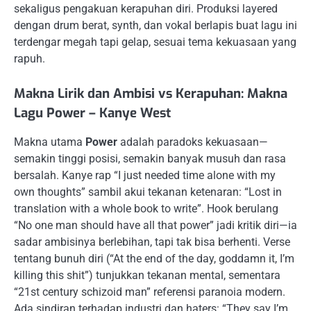
sekaligus pengakuan kerapuhan diri. Produksi layered
dengan drum berat, synth, dan vokal berlapis buat lagu ini
terdengar megah tapi gelap, sesuai tema kekuasaan yang
rapuh.
Makna Lirik dan Ambisi vs Kerapuhan: Makna
Lagu Power – Kanye West
Makna utama
Power
adalah paradoks kekuasaan—
semakin tinggi posisi, semakin banyak musuh dan rasa
bersalah. Kanye rap “I just needed time alone with my
own thoughts” sambil akui tekanan ketenaran: “Lost in
translation with a whole book to write”. Hook berulang
“No one man should have all that power” jadi kritik diri—ia
sadar ambisinya berlebihan, tapi tak bisa berhenti. Verse
tentang bunuh diri (“At the end of the day, goddamn it, I’m
killing this shit”) tunjukkan tekanan mental, sementara
“21st century schizoid man” referensi paranoia modern.
Ada sindiran terhadap industri dan haters: “They say I’m