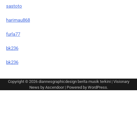
sastoto
harimau868
furla77
bk236
bk236
Copyright © 2026
diannesgraphicdesign berita musik terkini
| Visionary
News by
Ascendoor
| Powered by
WordPress
.