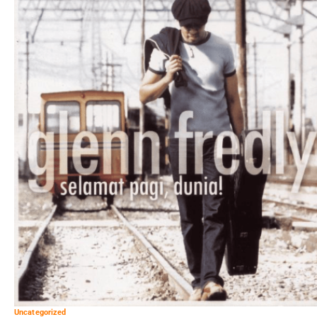
Uncategorized