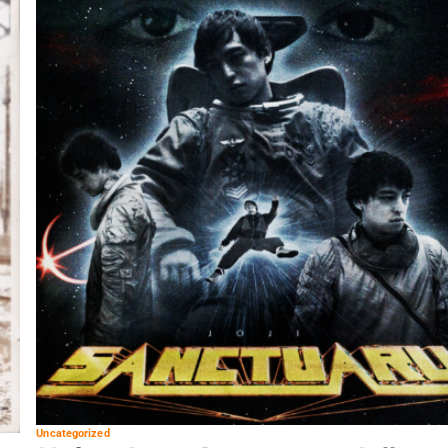
Uncategorized