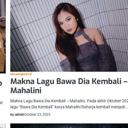
Uncategorized
Makna Lagu Bawa Dia Kembali –
o
Mahalini
Makna Lagu Bawa Dia Kembali – Mahalini. Pada akhir Oktober 20
at
lagu “Bawa Dia Kembali” karya Mahalini Raharja kembali menjadi…
by admin
October 23, 2025