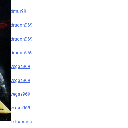
timur99
dragon969
dragon969
dragon969
vegas969
vegas969
vegas969
vegas969
ketuanaga