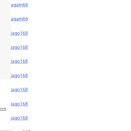
agam66
agam66
jago168
jago168
jago168
jago168
jago168
jago168
2025
jago168