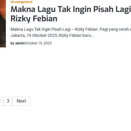
Uncategorized
Makna Lagu Tak Ingin Pisah Lagi
Rizky Febian
Makna Lagu Tak Ingin Pisah Lagi – Rizky Febian. Pagi yang cerah 
Jakarta, 19 Oktober 2025, Rizky Febian baru…
by admin
October 19, 2025
2
3
Next