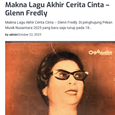
Makna Lagu Akhir Cerita Cinta –
Glenn Fredly
Makna Lagu Akhir Cerita Cinta – Glenn Fredly. Di penghujung Pekan
Musik Nusantara 2025 yang baru saja tutup pada 18…
by admin
October 22, 2025