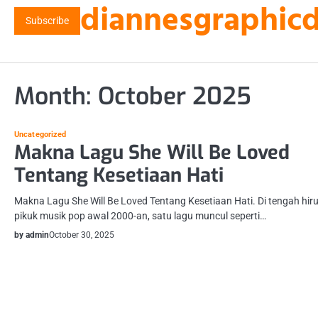
diannesgraphicde
Skip
Subscribe
to
content
Month:
October 2025
Uncategorized
Makna Lagu She Will Be Loved
Tentang Kesetiaan Hati
Makna Lagu She Will Be Loved Tentang Kesetiaan Hati. Di tengah hiru
pikuk musik pop awal 2000-an, satu lagu muncul seperti…
by admin
October 30, 2025