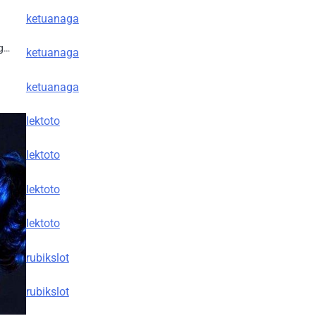
ketuanaga
ng…
ketuanaga
ketuanaga
lektoto
lektoto
lektoto
lektoto
rubikslot
rubikslot