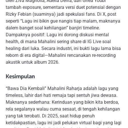
oleh Ziva Magnolia, Adelia Delva, dan Ghea Youbi
tambah exposure, sementara versi duet potensial dengan
Rizky Febian (suaminya) jadi spekulasi fans. Di X, post
seperti “Lagu ini bikin gue nangis tiap malam, maknanya
dalem banget soal kehilangan” banjiri timeline.
Dampaknya positif: Lagu ini dorong diskusi mental
health, di mana Mahalini sering share di IG Live soal
healing dari luka. Secara industri, ini bukti lagu lama bisa
reborn di era digital—Mahalini rencanakan re-recording
akustik untuk album 2026.
Kesimpulan
“Bawa Dia Kembali” Mahalini Raharja adalah lagu yang
timeless, lahir dari hati remaja tapi sentuh jiwa dewasa.
Maknanya sederhana: Kerinduan yang bikin kita berdoa,
rela segalanya walau cuma sesaat, di tengah kehilangan
yang tak terobati. Di 2025, saat hidup penuh
ketidakpastian, lagu ini jadi pelukan virtual bagi yang lagi