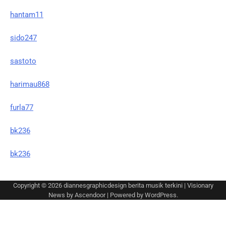
hantam11
sido247
sastoto
harimau868
furla77
bk236
bk236
Copyright © 2026
diannesgraphicdesign berita musik terkini
| Visionary
News by
Ascendoor
| Powered by
WordPress
.