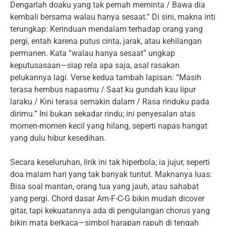
Dengarlah doaku yang tak pernah meminta / Bawa dia
kembali bersama walau hanya sesaat.” Di sini, makna inti
terungkap: Kerinduan mendalam terhadap orang yang
pergi, entah karena putus cinta, jarak, atau kehilangan
permanen. Kata “walau hanya sesaat” ungkap
keputusasaan—siap rela apa saja, asal rasakan
pelukannya lagi. Verse kedua tambah lapisan: “Masih
terasa hembus napasmu / Saat ku gundah kau lipur
laraku / Kini terasa semakin dalam / Rasa rinduku pada
dirimu.” Ini bukan sekadar rindu; ini penyesalan atas
momen-momen kecil yang hilang, seperti napas hangat
yang dulu hibur kesedihan.
Secara keseluruhan, lirik ini tak hiperbola; ia jujur, seperti
doa malam hari yang tak banyak tuntut. Maknanya luas:
Bisa soal mantan, orang tua yang jauh, atau sahabat
yang pergi. Chord dasar Am-F-C-G bikin mudah dicover
gitar, tapi kekuatannya ada di pengulangan chorus yang
bikin mata berkaca—simbol harapan rapuh di tengah