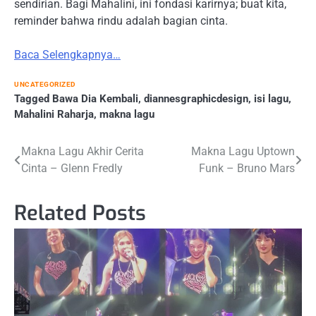
sendirian. Bagi Mahalini, ini fondasi karirnya; buat kita,
reminder bahwa rindu adalah bagian cinta.
Baca Selengkapnya…
UNCATEGORIZED
Tagged
Bawa Dia Kembali
,
diannesgraphicdesign
,
isi lagu
,
Mahalini Raharja
,
makna lagu
Post
Makna Lagu Akhir Cerita
Makna Lagu Uptown
Cinta – Glenn Fredly
Funk – Bruno Mars
navigation
Related Posts