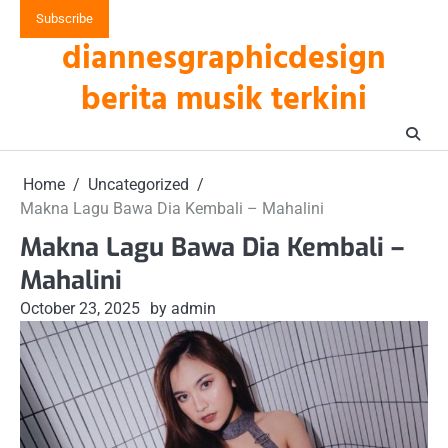
Skip
Subscribe
to
diannesgraphicdesign
content
berita musik terkini
Home
Uncategorized
Makna Lagu Bawa Dia Kembali – Mahalini
Makna Lagu Bawa Dia Kembali –
Mahalini
October 23, 2025
by admin