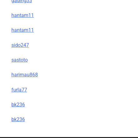
gading33
hantam11
hantam11
sido247
sastoto
harimau868
furla77
bk236
bk236