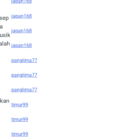
japan168
japan168
nsep
ga
japan168
usik
alah
japan168
panglima77
panglima77
panglima77
ikan
timur99
timur99
timur99