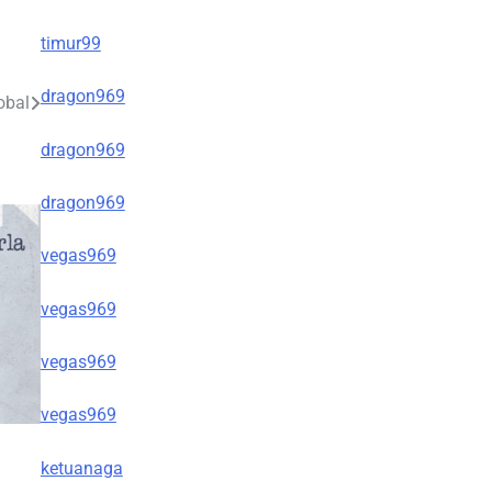
timur99
dragon969
obal
dragon969
dragon969
vegas969
vegas969
vegas969
vegas969
ketuanaga