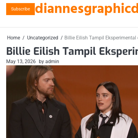
diannesgraphicde
Skip
Subscribe
to
content
Home
Uncategorized
Billie Eilish Tampil Eksperimental
Billie Eilish Tampil Eksper
May 13, 2026
by admin