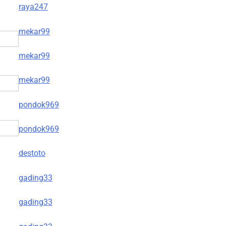
raya247
mekar99
mekar99
mekar99
pondok969
pondok969
destoto
gading33
gading33