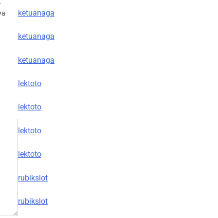
–
ketuanaga
ya
ketuanaga
ketuanaga
lektoto
lektoto
lektoto
lektoto
rubikslot
rubikslot