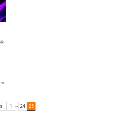
aik
art
…
us
1
24
25