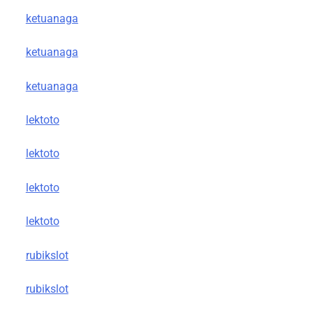
ketuanaga
ketuanaga
ketuanaga
lektoto
lektoto
lektoto
lektoto
rubikslot
rubikslot