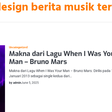
sign berita musik ter
Uncategorized
Makna dari Lagu When I Was Yo
Man – Bruno Mars
Makna dari Lagu When I Was Your Man – Bruno Mars. Dirilis pada
Januari 2013 sebagai single kedua dari…
by admin
June 5, 2025