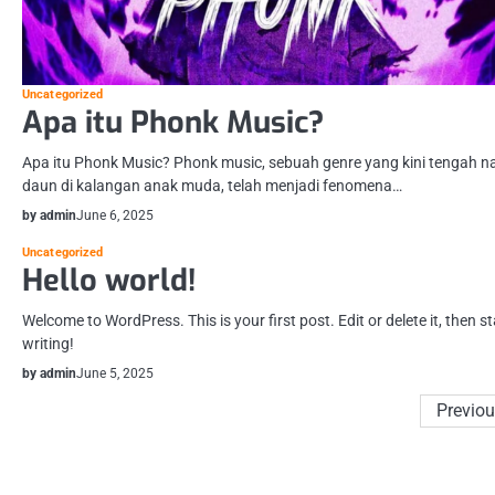
Uncategorized
Apa itu Phonk Music?
Apa itu Phonk Music? Phonk music, sebuah genre yang kini tengah n
daun di kalangan anak muda, telah menjadi fenomena…
by admin
June 6, 2025
Uncategorized
Hello world!
Welcome to WordPress. This is your first post. Edit or delete it, then st
writing!
by admin
June 5, 2025
Posts
Previo
pagination