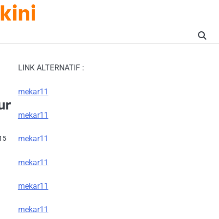
kini
LINK ALTERNATIF :
mekar11
ur
mekar11
mekar11
 15
mekar11
mekar11
mekar11