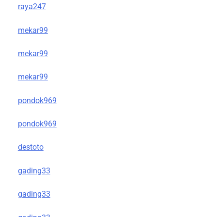
raya247
mekar99
mekar99
mekar99
pondok969
pondok969
destoto
gading33
gading33