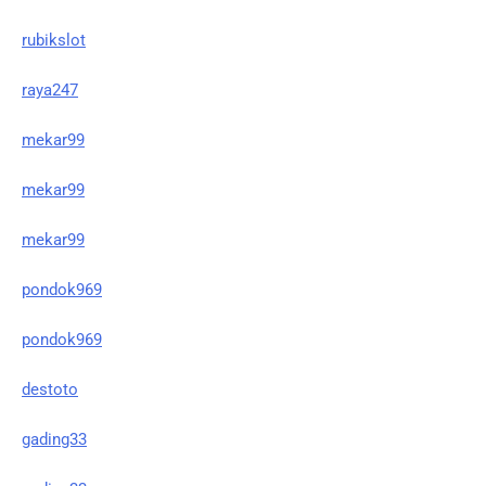
rubikslot
raya247
mekar99
mekar99
mekar99
pondok969
pondok969
destoto
gading33