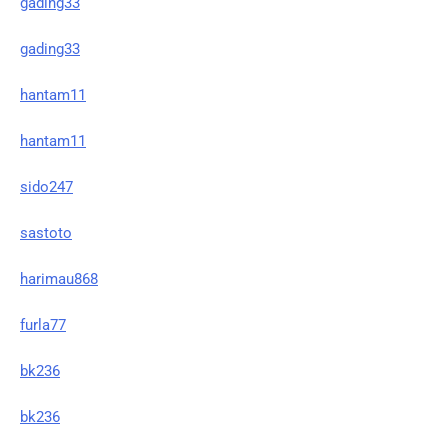
gading33
gading33
hantam11
hantam11
sido247
sastoto
harimau868
furla77
bk236
bk236