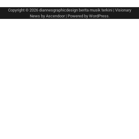
Copyright © 2026
diannesgraphicdesign berita musik terkini
| Visionary
News by
Ascendoor
| Powered by
WordPress
.