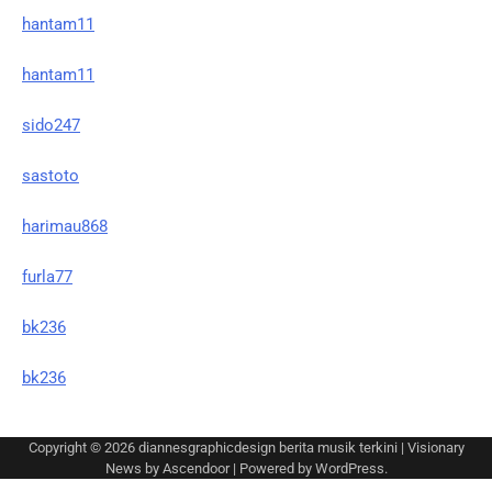
hantam11
hantam11
sido247
sastoto
harimau868
furla77
bk236
bk236
Copyright © 2026
diannesgraphicdesign berita musik terkini
| Visionary
News by
Ascendoor
| Powered by
WordPress
.