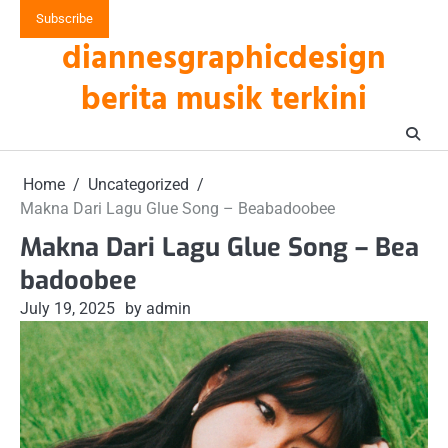
Skip
Subscribe
to
diannesgraphicdesign
content
berita musik terkini
Home
Uncategorized
Makna Dari Lagu Glue Song – Beabadoobee
Makna Dari Lagu Glue Song – Bea
badoobee
July 19, 2025
by admin