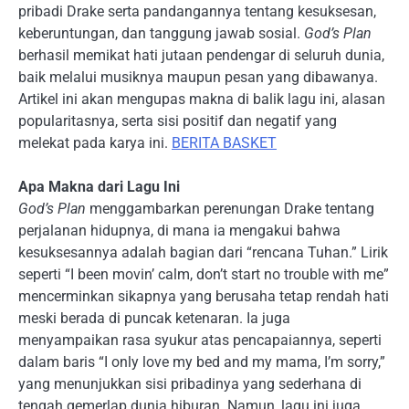
pribadi Drake serta pandangannya tentang kesuksesan,
keberuntungan, dan tanggung jawab sosial.
God’s Plan
berhasil memikat hati jutaan pendengar di seluruh dunia,
baik melalui musiknya maupun pesan yang dibawanya.
Artikel ini akan mengupas makna di balik lagu ini, alasan
popularitasnya, serta sisi positif dan negatif yang
melekat pada karya ini.
BERITA BASKET
Apa Makna dari Lagu Ini
God’s Plan
menggambarkan perenungan Drake tentang
perjalanan hidupnya, di mana ia mengakui bahwa
kesuksesannya adalah bagian dari “rencana Tuhan.” Lirik
seperti “I been movin’ calm, don’t start no trouble with me”
mencerminkan sikapnya yang berusaha tetap rendah hati
meski berada di puncak ketenaran. Ia juga
menyampaikan rasa syukur atas pencapaiannya, seperti
dalam baris “I only love my bed and my mama, I’m sorry,”
yang menunjukkan sisi pribadinya yang sederhana di
tengah gemerlap dunia hiburan. Namun, lagu ini juga