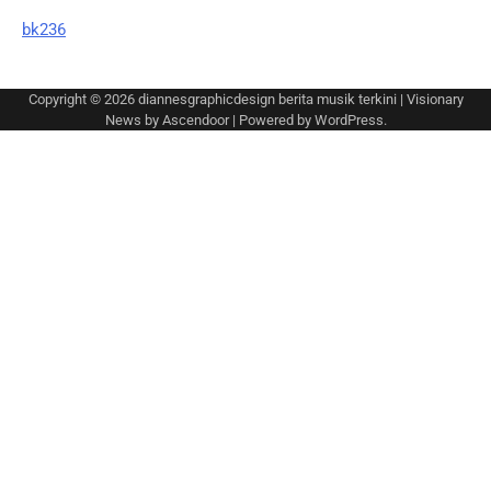
bk236
Copyright © 2026
diannesgraphicdesign berita musik terkini
| Visionary
News by
Ascendoor
| Powered by
WordPress
.