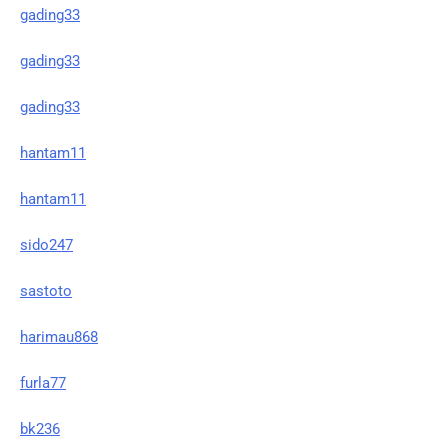
gading33
gading33
gading33
hantam11
hantam11
sido247
sastoto
harimau868
furla77
bk236