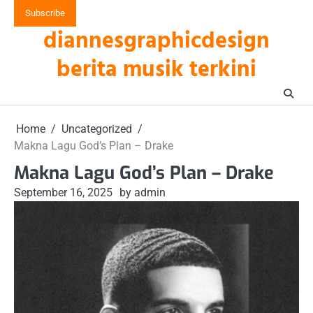
Skip
Subscribe
to
diannesgraphicdesign
content
berita musik terkini
Home
Uncategorized
Makna Lagu God’s Plan – Drake
Makna Lagu God’s Plan – Drake
September 16, 2025
by admin