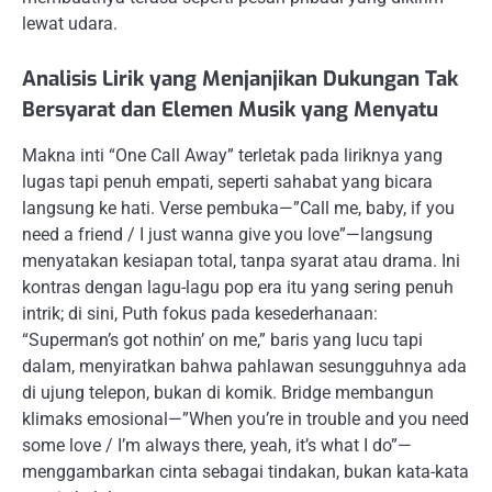
lewat udara.
Analisis Lirik yang Menjanjikan Dukungan Tak
Bersyarat dan Elemen Musik yang Menyatu
Makna inti “One Call Away” terletak pada liriknya yang
lugas tapi penuh empati, seperti sahabat yang bicara
langsung ke hati. Verse pembuka—”Call me, baby, if you
need a friend / I just wanna give you love”—langsung
menyatakan kesiapan total, tanpa syarat atau drama. Ini
kontras dengan lagu-lagu pop era itu yang sering penuh
intrik; di sini, Puth fokus pada kesederhanaan:
“Superman’s got nothin’ on me,” baris yang lucu tapi
dalam, menyiratkan bahwa pahlawan sesungguhnya ada
di ujung telepon, bukan di komik. Bridge membangun
klimaks emosional—”When you’re in trouble and you need
some love / I’m always there, yeah, it’s what I do”—
menggambarkan cinta sebagai tindakan, bukan kata-kata