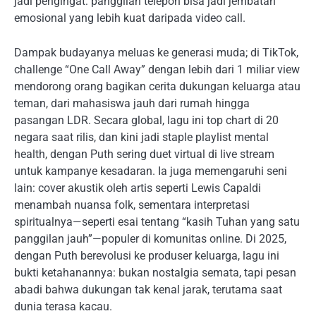
jadi pengingat: panggilan telepon bisa jadi jembatan
emosional yang lebih kuat daripada video call.
Dampak budayanya meluas ke generasi muda; di TikTok,
challenge “One Call Away” dengan lebih dari 1 miliar view
mendorong orang bagikan cerita dukungan keluarga atau
teman, dari mahasiswa jauh dari rumah hingga
pasangan LDR. Secara global, lagu ini top chart di 20
negara saat rilis, dan kini jadi staple playlist mental
health, dengan Puth sering duet virtual di live stream
untuk kampanye kesadaran. Ia juga memengaruhi seni
lain: cover akustik oleh artis seperti Lewis Capaldi
menambah nuansa folk, sementara interpretasi
spiritualnya—seperti esai tentang “kasih Tuhan yang satu
panggilan jauh”—populer di komunitas online. Di 2025,
dengan Puth berevolusi ke produser keluarga, lagu ini
bukti ketahanannya: bukan nostalgia semata, tapi pesan
abadi bahwa dukungan tak kenal jarak, terutama saat
dunia terasa kacau.