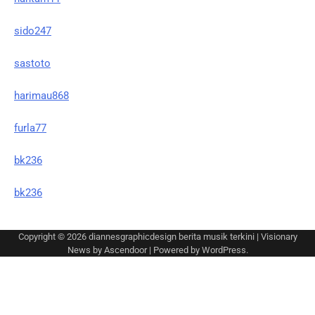
sido247
sastoto
harimau868
furla77
bk236
bk236
Copyright © 2026
diannesgraphicdesign berita musik terkini
| Visionary
News by
Ascendoor
| Powered by
WordPress
.