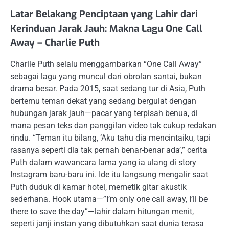
Latar Belakang Penciptaan yang Lahir dari
Kerinduan Jarak Jauh: Makna Lagu One Call
Away – Charlie Puth
Charlie Puth selalu menggambarkan “One Call Away”
sebagai lagu yang muncul dari obrolan santai, bukan
drama besar. Pada 2015, saat sedang tur di Asia, Puth
bertemu teman dekat yang sedang bergulat dengan
hubungan jarak jauh—pacar yang terpisah benua, di
mana pesan teks dan panggilan video tak cukup redakan
rindu. “Teman itu bilang, ‘Aku tahu dia mencintaiku, tapi
rasanya seperti dia tak pernah benar-benar ada’,” cerita
Puth dalam wawancara lama yang ia ulang di story
Instagram baru-baru ini. Ide itu langsung mengalir saat
Puth duduk di kamar hotel, memetik gitar akustik
sederhana. Hook utama—”I’m only one call away, I’ll be
there to save the day”—lahir dalam hitungan menit,
seperti janji instan yang dibutuhkan saat dunia terasa