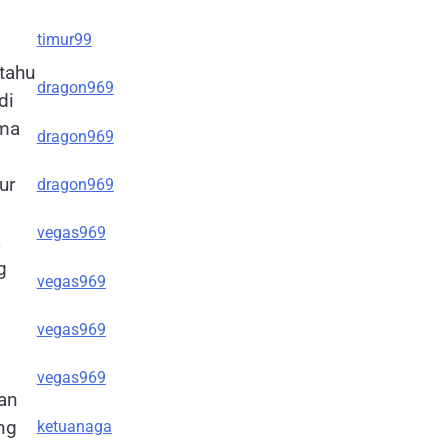
timur99
tahu
dragon969
di
ama
dragon969
ur
dragon969
vegas969
a
g
vegas969
vegas969
vegas969
man
ng
ketuanaga