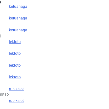
a
ketuanaga
ketuanaga
ketuanaga
i
lektoto
i
lektoto
lektoto
lektoto
rubikslot
nita
rubikslot