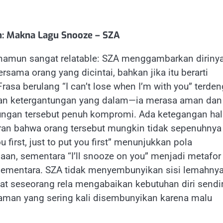
: Makna Lagu Snooze – SZA
amun sangat relatable: SZA menggambarkan diriny
sama orang yang dicintai, bahkan jika itu berarti
rasa berulang “I can’t lose when I’m with you” terden
tkan ketergantungan yang dalam—ia merasa aman dan
bungan tersebut penuh kompromi. Ada ketegangan ha
ran bahwa orang tersebut mungkin tidak sepenuhnya
first, just to put you first” menunjukkan pola
an, sementara “I’ll snooze on you” menjadi metafor
mentara. SZA tidak menyembunyikan sisi lemahnya;
 seseorang rela mengabaikan kebutuhan diri sendir
man yang sering kali disembunyikan karena malu