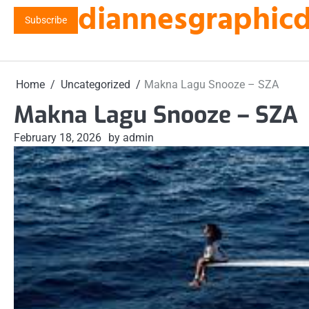
diannesgraphicde
Skip
Subscribe
to
content
Home
Uncategorized
Makna Lagu Snooze – SZA
Makna Lagu Snooze – SZA
February 18, 2026
by admin