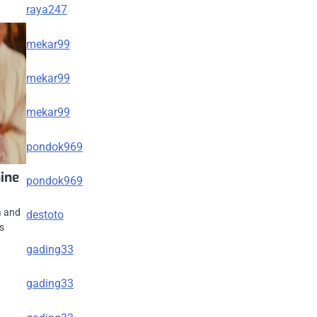
raya247
mekar99
mekar99
mekar99
pondok969
ine
pondok969
a and
destoto
s
gading33
gading33