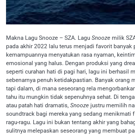
Makna Lagu Snooze – SZA. Lagu
Snooze
milik SZA
pada akhir 2022 lalu terus menjadi favorit banyak
kemampuannya menyatukan rasa nyaman, keintima
emosional yang halus. Dengan produksi yang dreamy
seperti curahan hati di pagi hari, lagu ini berh
sebenarnya penuh ketidakpastian. Banyak orang 
tapi dalam, di mana seseorang rela mengorbanka
tahu itu mungkin tidak sepenuhnya sehat. Di tenga
atau patah hati dramatis,
Snooze
justru memilih na
soundtrack bagi mereka yang sedang menikmati fa
ragu-ragu. Lagu ini bukan tentang akhir yang baha
sulitnya melepaskan seseorang yang membuat pag