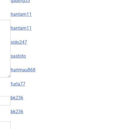
gading33
hantam11
hantam11
sido247
sastoto
harimau868
furla77
bk236
bk236