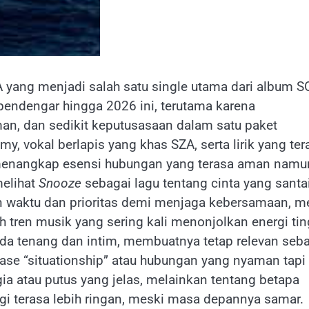
 yang menjadi salah satu single utama dari album S
 pendengar hingga 2026 ini, terutama karena
n, dan sedikit keputusasaan dalam satu paket
, vokal berlapis yang khas SZA, serta lirik yang ter
asil menangkap esensi hubungan yang terasa aman namu
melihat
Snooze
sebagai lagu tentang cinta yang santa
n waktu dan prioritas demi menjaga kebersamaan, m
h tren musik yang sering kali menonjolkan energi tin
da tenang dan intim, membuatnya tetap relevan seb
se “situationship” atau hubungan yang nyaman tapi
gia atau putus yang jelas, melainkan tentang betapa
i terasa lebih ringan, meski masa depannya samar.