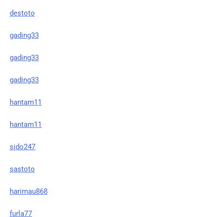
destoto
gading33
gading33
gading33
hantam11
hantam11
sido247
sastoto
harimau868
furla77