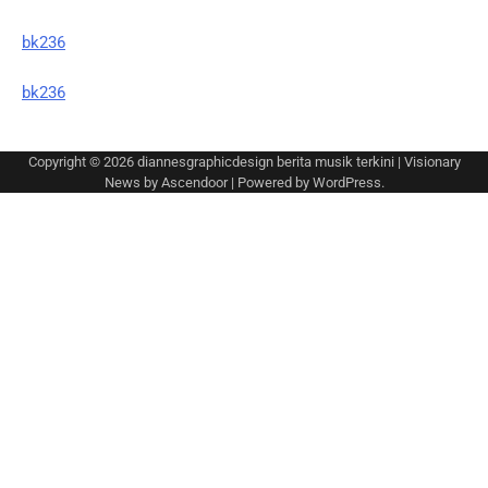
bk236
bk236
Copyright © 2026
diannesgraphicdesign berita musik terkini
| Visionary
News by
Ascendoor
| Powered by
WordPress
.