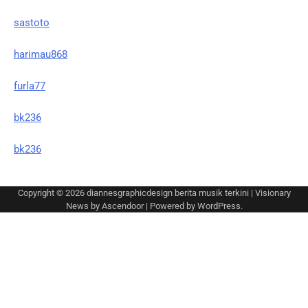
sastoto
harimau868
furla77
bk236
bk236
Copyright © 2026
diannesgraphicdesign berita musik terkini
| Visionary
News by
Ascendoor
| Powered by
WordPress
.