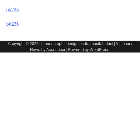
bk236
bk236
Copyright © 2026
diannesgraphicdesign berita musik terkini
| Visionary
News by
Ascendoor
| Powered by
WordPress
.