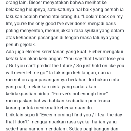
orang lain. Bieber menyatakan bahwa melihat ke
belakang hidupnya, satu-satunya hal baik yang pernah ia
lakukan adalah mencintai orang itu. “Lookin’ back on my
life, you’re the only good I’ve ever done” menjadi baris
paling menyentuh, menunjukkan rasa syukur yang dalam
atas kehadiran pasangan di tengah masa lalunya yang
penuh gejolak.
Ada juga elemen kerentanan yang kuat. Bieber mengakui
ketakutan akan kehilangan: “You say that I won’t lose you
/ But you can’t predict the future / So just hold on like you
will never let me go.” Ia tak ingin kehilangan, dan ia
memohon agar pasangannya bertahan. Ini bukan cinta
yang naif, melainkan cinta yang sadar akan
ketidakpastian hidup. “Forever’s not enough time”
menegaskan bahwa bahkan keabadian pun terasa
kurang untuk menikmati kebersamaan itu.
Lirik lain seperti “Every morning I find you / I fear the day
that I don’t” menggambarkan rasa syukur harian yang
sederhana namun mendalam. Setiap pagi bangun dan