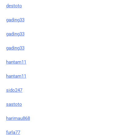
destoto
gading33
gading33
gading33
hantam11
hantam11
sido247
sastoto
harimau868
furla77