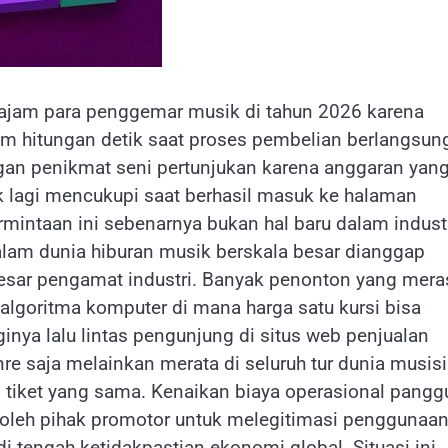
ajam para penggemar musik di tahun 2026 karena
am hitungan detik saat proses pembelian berlangsun
an penikmat seni pertunjukan karena anggaran yan
dak lagi mencukupi saat berhasil masuk ke halaman
mintaan ini sebenarnya bukan hal baru dalam indust
lam dunia hiburan musik berskala besar dianggap
besar pengamat industri. Banyak penonton yang mera
 algoritma komputer di mana harga satu kursi bisa
ginya lalu lintas pengunjung di situs web penjualan
nre saja melainkan merata di seluruh tur dunia musisi
 tiket yang sama. Kenaikan biaya operasional pang
ma oleh pihak promotor untuk melegitimasi penggunaa
 tengah ketidakpastian ekonomi global. Situasi ini