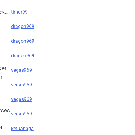
eka
timur99
dragon969
dragon969
dragon969
ket
vegas969
n
vegas969
vegas969
kses
vegas969
t
ketuanaga