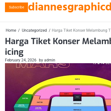
diannesgraphicde
Skip
Subscribe
to
content
Home
Uncategorized
Harga Tiket Konser Melambung Ti
Harga Tiket Konser Melam
icing
February 24, 2026
by admin