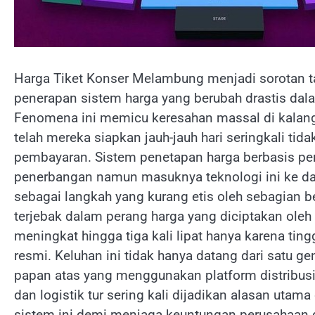
Harga Tiket Konser Melambung menjadi sorotan t
penerapan sistem harga yang berubah drastis dal
Fenomena ini memicu keresahan massal di kalang
telah mereka siapkan jauh-jauh hari seringkali ti
pembayaran. Sistem penetapan harga berbasis per
penerbangan namun masuknya teknologi ini ke da
sebagai langkah yang kurang etis oleh sebagian 
terjebak dalam perang harga yang diciptakan oleh
meningkat hingga tiga kali lipat hanya karena ting
resmi. Keluhan ini tidak hanya datang dari satu ge
papan atas yang menggunakan platform distribusi
dan logistik tur sering kali dijadikan alasan uta
sistem ini demi menjaga keuntungan perusahaan di