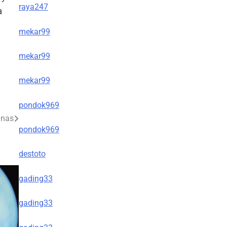
raya247
a
mekar99
mekar99
mekar99
pondok969
anas
pondok969
destoto
gading33
gading33