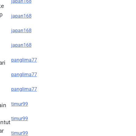
japan168
ke
ap
japan168
japan168
japan168
panglima77
ari
panglima77
panglima77
timur99
ain
timur99
ntut
ar
timur99