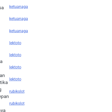
ketuanaga
sa
ketuanaga
ketuanaga
lektoto
lektoto
wa
lektoto
kan
lektoto
tika
g
rubikslot
depan
rubikslot
nya