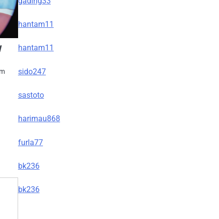
gading33
hantam11
y
hantam11
sido247
am
sastoto
harimau868
furla77
bk236
bk236