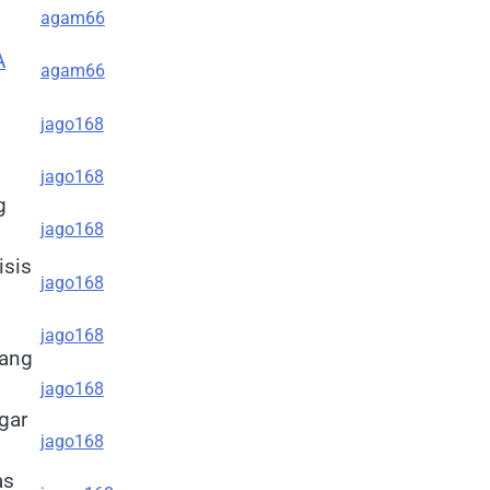
agam66
A
agam66
jago168
jago168
g
jago168
isis
jago168
jago168
yang
jago168
gar
jago168
as