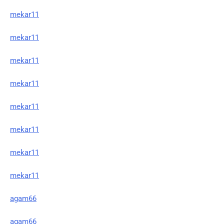
mekar11
mekar11
mekar11
mekar11
mekar11
mekar11
mekar11
mekar11
agam66
agam66