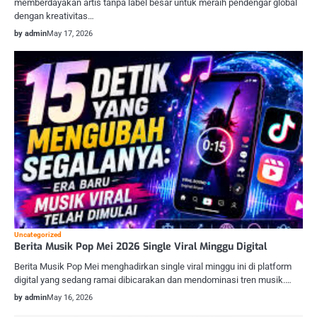
memberdayakan artis tanpa label besar untuk meraih pendengar global
dengan kreativitas…
by admin
May 17, 2026
Uncategorized
Berita Musik Pop Mei 2026 Single Viral Minggu Digital
Berita Musik Pop Mei menghadirkan single viral minggu ini di platform
digital yang sedang ramai dibicarakan dan mendominasi tren musik.…
by admin
May 16, 2026