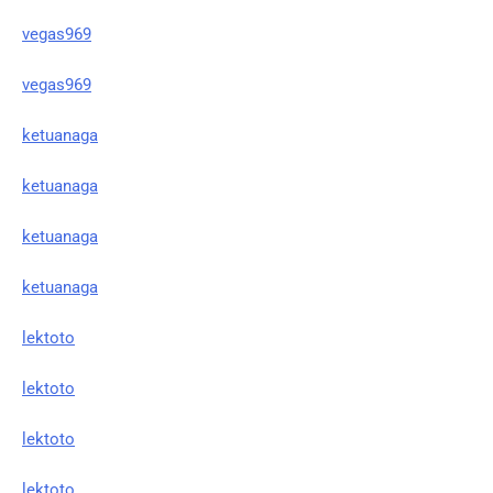
vegas969
vegas969
ketuanaga
ketuanaga
ketuanaga
ketuanaga
lektoto
lektoto
lektoto
lektoto