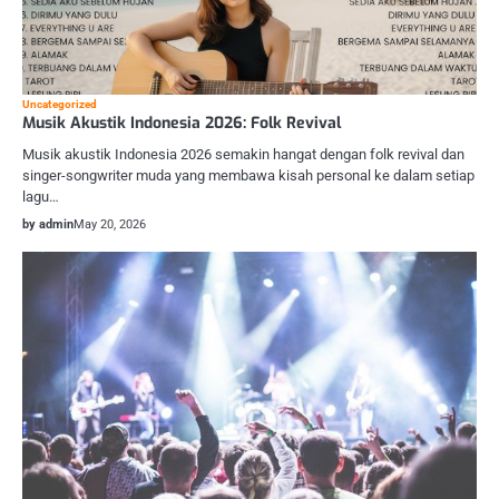
Uncategorized
Musik Akustik Indonesia 2026: Folk Revival
Musik akustik Indonesia 2026 semakin hangat dengan folk revival dan
singer-songwriter muda yang membawa kisah personal ke dalam setiap
lagu…
by admin
May 20, 2026