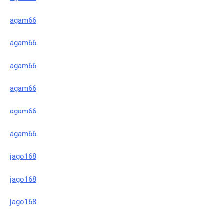
agam66
agam66
agam66
agam66
agam66
agam66
jago168
jago168
jago168