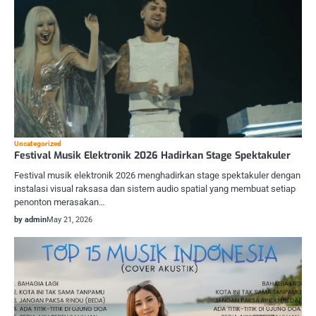
Uncategorized
Festival Musik Elektronik 2026 Hadirkan Stage Spektakuler
Festival musik elektronik 2026 menghadirkan stage spektakuler dengan
instalasi visual raksasa dan sistem audio spatial yang membuat setiap
penonton merasakan…
by admin
May 21, 2026