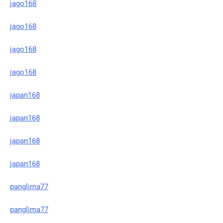
jago168
jago168
jago168
jago168
japan168
japan168
japan168
japan168
panglima77
panglima77