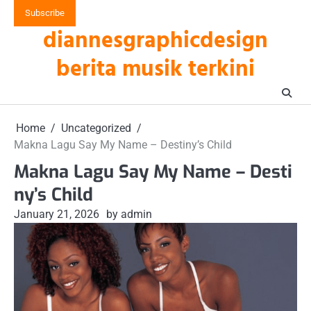
Skip
Subscribe
to
diannesgraphicdesign
content
berita musik terkini
Home
Uncategorized
Makna Lagu Say My Name – Destiny’s Child
Makna Lagu Say My Name – Desti
ny’s Child
January 21, 2026
by admin