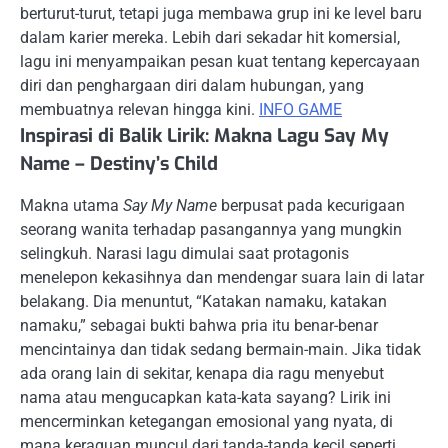
berturut-turut, tetapi juga membawa grup ini ke level baru
dalam karier mereka. Lebih dari sekadar hit komersial,
lagu ini menyampaikan pesan kuat tentang kepercayaan
diri dan penghargaan diri dalam hubungan, yang
membuatnya relevan hingga kini.
INFO GAME
Inspirasi di Balik Lirik: Makna Lagu Say My
Name – Destiny’s Child
Makna utama
Say My Name
berpusat pada kecurigaan
seorang wanita terhadap pasangannya yang mungkin
selingkuh. Narasi lagu dimulai saat protagonis
menelepon kekasihnya dan mendengar suara lain di latar
belakang. Dia menuntut, “Katakan namaku, katakan
namaku,” sebagai bukti bahwa pria itu benar-benar
mencintainya dan tidak sedang bermain-main. Jika tidak
ada orang lain di sekitar, kenapa dia ragu menyebut
nama atau mengucapkan kata-kata sayang? Lirik ini
mencerminkan ketegangan emosional yang nyata, di
mana keraguan muncul dari tanda-tanda kecil seperti