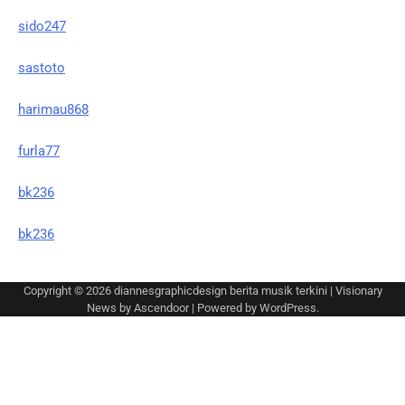
sido247
sastoto
harimau868
furla77
bk236
bk236
Copyright © 2026
diannesgraphicdesign berita musik terkini
| Visionary
News by
Ascendoor
| Powered by
WordPress
.