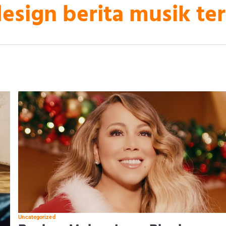
sign berita musik ter
Uncategorized