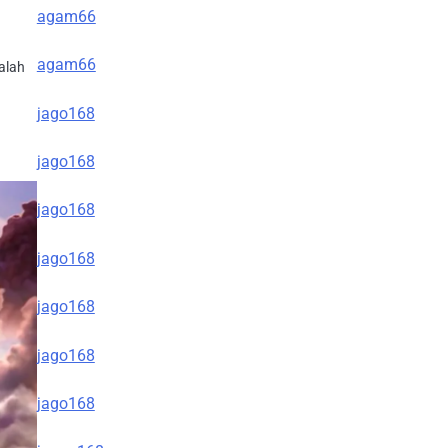
agam66
agam66
alah
jago168
jago168
jago168
jago168
jago168
jago168
jago168