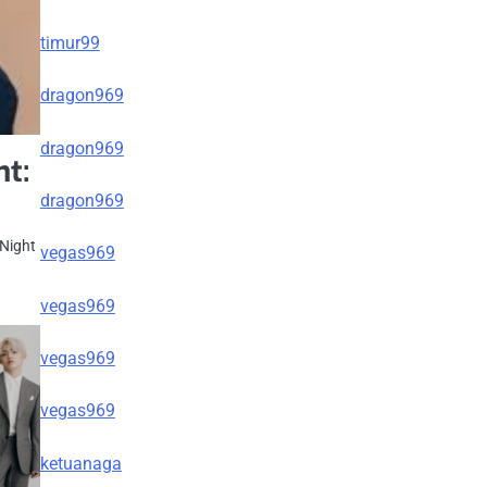
timur99
dragon969
dragon969
t:
dragon969
 Night
vegas969
vegas969
vegas969
vegas969
ketuanaga