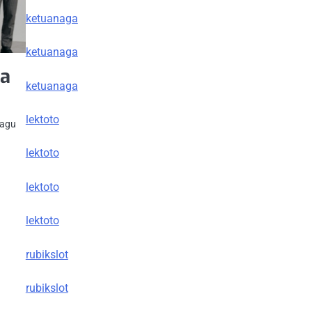
ketuanaga
ketuanaga
ta
ketuanaga
lektoto
Lagu
lektoto
lektoto
lektoto
rubikslot
rubikslot