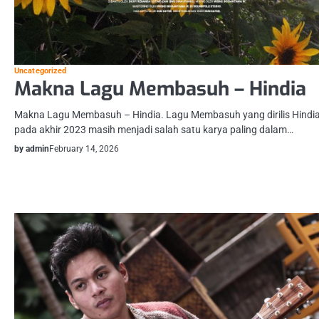
Uncategorized
Makna Lagu Membasuh – Hindia
Makna Lagu Membasuh – Hindia. Lagu Membasuh yang dirilis Hindi
pada akhir 2023 masih menjadi salah satu karya paling dalam…
by admin
February 14, 2026