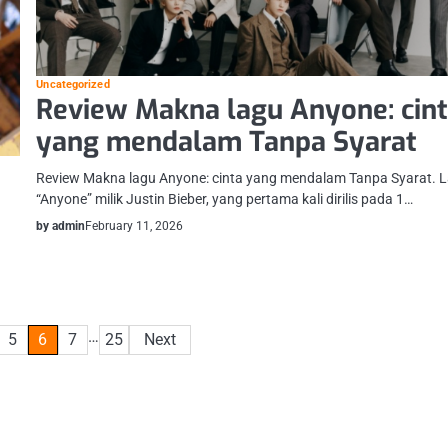
Uncategorized
Review Makna lagu Anyone: cin
yang mendalam Tanpa Syarat
Review Makna lagu Anyone: cinta yang mendalam Tanpa Syarat. 
“Anyone” milik Justin Bieber, yang pertama kali dirilis pada 1…
by admin
February 11, 2026
…
5
6
7
25
Next